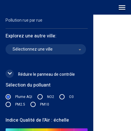
Carte pollution de l'air
LIVE
Pollution rue par rue
Explorez une autre ville:
Sélectionnez une ville
Réduire le panneau de contrôle
Sélection du polluant
Plume AQI
NO2
O3
PM2.5
PM10
Indice Qualité de l'Air : échelle