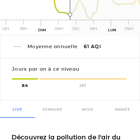
12H
18H
06H
12H
18H
06H
DIM
LUN
Moyenne annuelle
61
AQI
Jours par an à ce niveau
84
281
LIVE
SEMAINE
MOIS
ANNÉE
Découvrez la pollution de l'air du