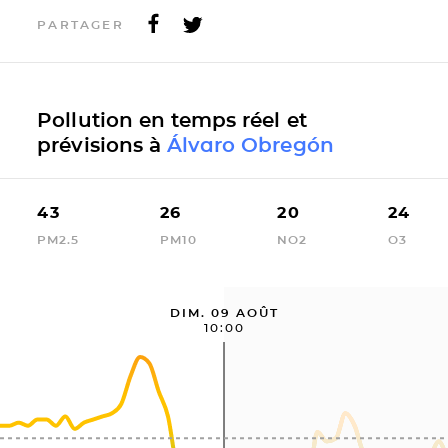
PARTAGER
Pollution en temps réel et
prévisions à
Álvaro Obregón
43
26
20
24
PM2.5
PM10
NO2
O3
DIM. 09 AOÛT
10:00