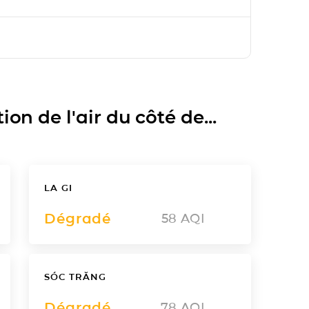
on de l'air du côté de...
LA GI
Dégradé
58
AQI
SÓC TRĂNG
Dégradé
78
AQI