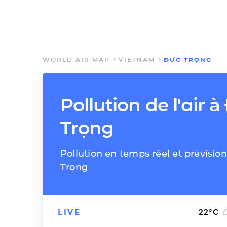
WORLD AIR MAP
VIETNAM
ĐƯC TRỌNG
Pollution de l'air 
Trọng
Pollution en temps réel et prévisio
Trọng
LIVE
22
°C