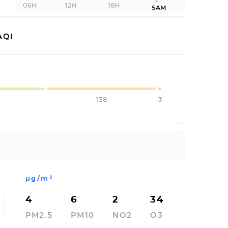
06H
12H
18H
SAM
AQI
138
3
µg/m³
4
6
2
34
PM2.5
PM10
NO2
O3