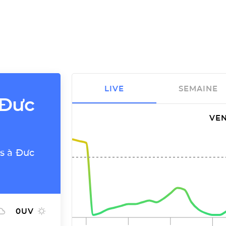
LIVE
SEMAINE
à Đưc
VEN
ns à Đưc
0
UV