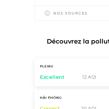
NOS SOURCES
Découvrez la polluti
PLEIKU
Excellent
12
AQI
HẢI PHÒNG
Correct
20
AQI