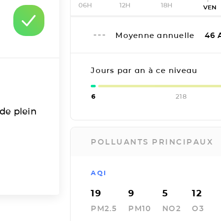
06H
12H
18H
VEN
Moyenne annuelle
46
Jours par an à ce niveau
6
218
 de plein
POLLUANTS PRINCIPAUX
AQI
19
9
5
12
PM2.5
PM10
NO2
O3