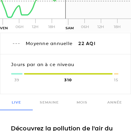
06H
12H
18H
06H
12H
18H
VEN
SAM
Moyenne annuelle
22
AQI
Jours par an à ce niveau
39
310
15
LIVE
SEMAINE
MOIS
ANNÉE
Découvrez la pollution de l'air du