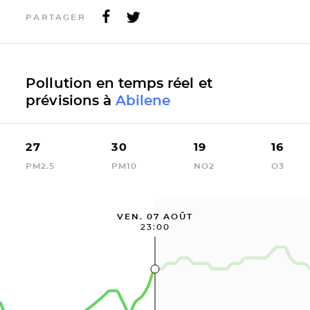
PARTAGER
Pollution en temps réel et
prévisions à
Abilene
27
30
19
16
PM2.5
PM10
NO2
O3
VEN. 07 AOÛT
23:00