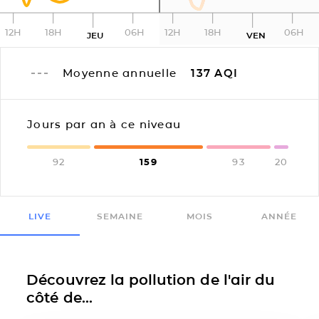
12H
18H
06H
12H
18H
06H
JEU
VEN
Moyenne annuelle
137
AQI
Jours par an à ce niveau
92
159
93
20
LIVE
SEMAINE
MOIS
ANNÉE
Découvrez la pollution de l'air du
côté de...