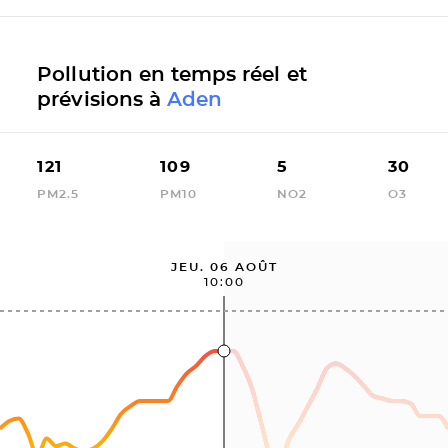
Pollution en temps réel et
prévisions à
Aden
121
109
5
30
PM2.5
PM10
NO2
O3
JEU. 06 AOÛT
10:00