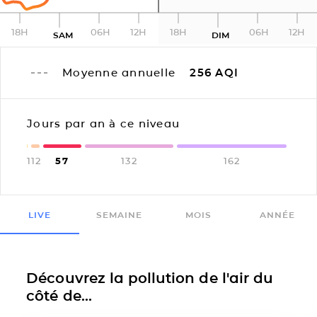
18H
06H
12H
18H
06H
12H
SAM
DIM
Moyenne annuelle
256
AQI
Jours par an à ce niveau
1
12
57
132
162
LIVE
SEMAINE
MOIS
ANNÉE
Découvrez la pollution de l'air du
côté de...