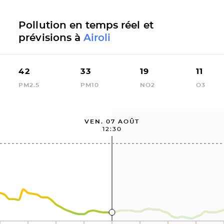
Pollution en temps réel et
prévisions à
Airoli
42
33
19
11
PM2.5
PM10
NO2
O3
VEN. 07 AOÛT
12:30