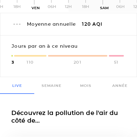
2H
18H
06H
12H
18H
06H
1
VEN
SAM
Moyenne annuelle
120
AQI
Jours par an à ce niveau
3
110
201
51
LIVE
SEMAINE
MOIS
ANNÉE
Découvrez la pollution de l'air du
côté de...