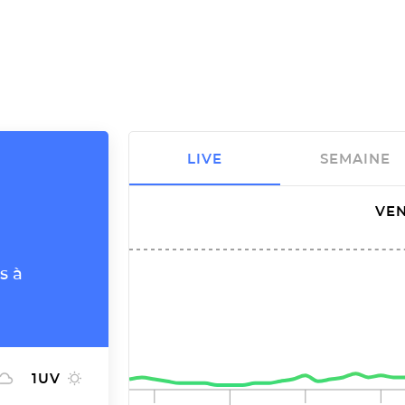
LIVE
SEMAINE
VEN
s à
1
UV