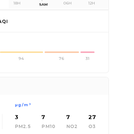
18H
06H
12H
SAM
AQI
94
76
31
µg/m³
3
7
7
27
PM2.5
PM10
NO2
O3