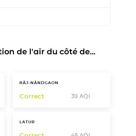
on de l'air du côté de...
RĀJ-NĀNDGAON
Correct
39
AQI
LATUR
Correct
45
AQI