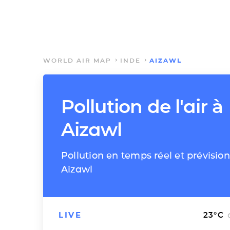
WORLD AIR MAP
INDE
AIZAWL
Pollution de l'air à
Aizawl
Pollution en temps réel et prévision
Aizawl
LIVE
23
°C