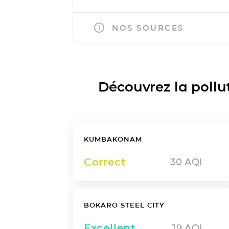
NOS SOURCES
Découvrez la polluti
KUMBAKONAM
Correct
30
AQI
BOKARO STEEL CITY
Excellent
19
AQI