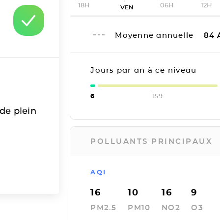
18H
06H
12H
VEN
Moyenne annuelle
84
Jours par an à ce niveau
6
159
 de plein
POLLUANTS PRINCIPAUX
AQI
16
10
16
9
PM2.5
PM10
NO2
O3