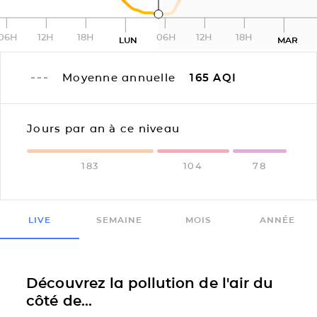
06H
12H
18H
06H
12H
18H
LUN
MAR
Moyenne annuelle
165
AQI
Jours par an à ce niveau
183
104
78
LIVE
SEMAINE
MOIS
ANNÉE
Découvrez la pollution de l'air du
côté de...