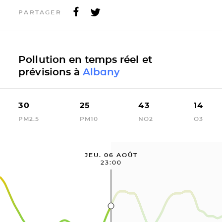
PARTAGER
Pollution en temps réel et
prévisions à
Albany
30
25
43
14
PM2.5
PM10
NO2
O3
JEU. 06 AOÛT
23:00