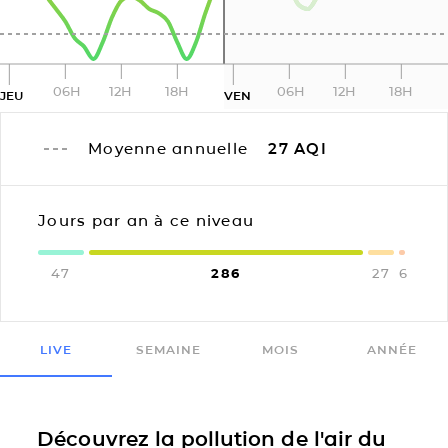
06H
12H
18H
06H
12H
18H
JEU
VEN
Moyenne annuelle
27
AQI
Jours par an à ce niveau
47
286
27
6
LIVE
SEMAINE
MOIS
ANNÉE
Découvrez la pollution de l'air du