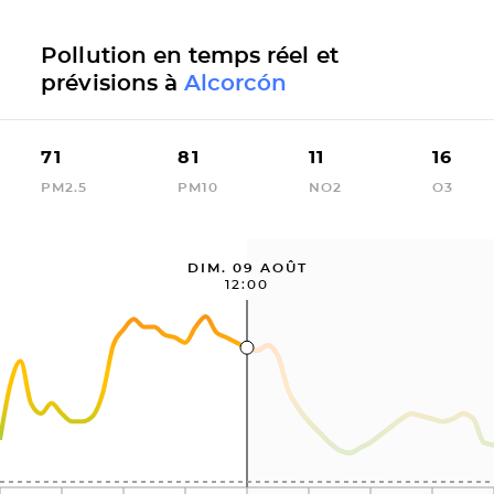
Pollution en temps réel et
prévisions à
Alcorcón
71
81
11
16
PM2.5
PM10
NO2
O3
DIM. 09 AOÛT
12:00