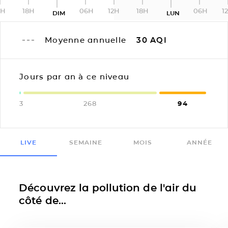
2H
18H
06H
12H
18H
06H
1
DIM
LUN
Moyenne annuelle
30
AQI
Jours par an à ce niveau
3
268
94
LIVE
SEMAINE
MOIS
ANNÉE
Découvrez la pollution de l'air du
côté de...