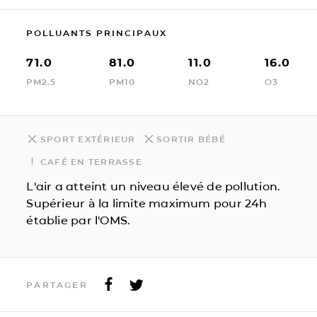
POLLUANTS PRINCIPAUX
71.0
81.0
11.0
16.0
PM2.5
PM10
NO2
O3
SPORT EXTÉRIEUR
SORTIR BÉBÉ
CAFÉ EN TERRASSE
L'air a atteint un niveau élevé de pollution.
Supérieur à la limite maximum pour 24h
établie par l'OMS.
PARTAGER