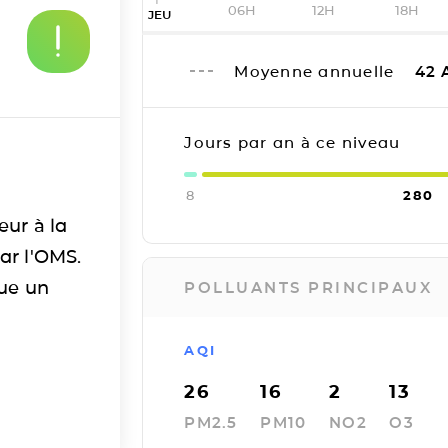
06H
12H
18H
JEU
Moyenne annuelle
42
Jours par an à ce niveau
8
280
eur à la
ar l'OMS.
tue un
POLLUANTS PRINCIPAUX
AQI
26
16
2
13
PM2.5
PM10
NO2
O3