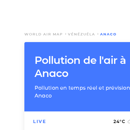
WORLD AIR MAP
VÉNÉZUÉLA
ANACO
Pollution de l'air à
Anaco
Pollution en temps réel et prévision
Anaco
LIVE
24
°C