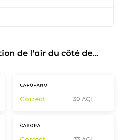
on de l'air du côté de...
CARÚPANO
Correct
30
AQI
CARORA
Correct
33
AQI