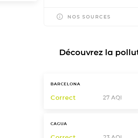
NOS SOURCES
Découvrez la polluti
BARCELONA
Correct
27
AQI
CAGUA
Correct
23
AQI