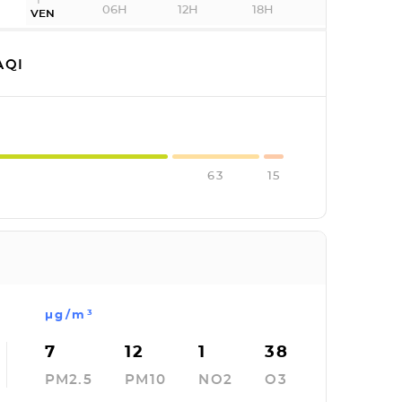
06H
12H
18H
VEN
AQI
63
15
µg/m³
7
12
1
38
PM2.5
PM10
NO2
O3