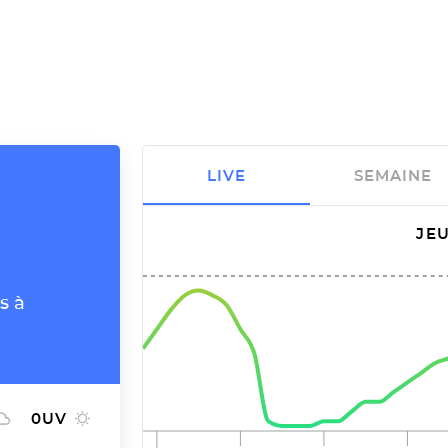
LIVE
SEMAINE
JEU
s à
0
UV