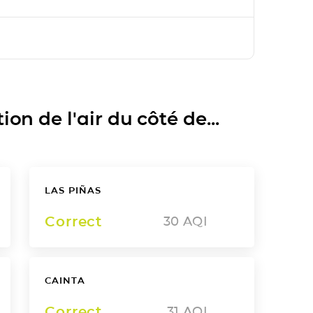
on de l'air du côté de...
LAS PIÑAS
Correct
30
AQI
CAINTA
Correct
31
AQI