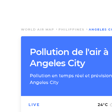
WORLD AIR MAP
PHILIPPINES
ANGELES C
Pollution de l'air à
Angeles City
Pollution en temps réel et prévision
Angeles City
LIVE
24
°C