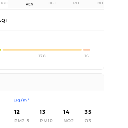
18H
06H
12H
18H
VEN
QI
178
16
µg/m³
12
13
14
35
PM2.5
PM10
NO2
O3