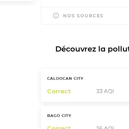
NOS SOURCES
Découvrez la polluti
CALOOCAN CITY
Correct
33
AQI
BAGO CITY
Correct
26
AQI