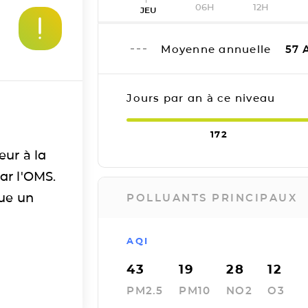
06H
12H
JEU
Moyenne annuelle
57
A
Jours par an à ce niveau
172
eur à la
ar l'OMS.
tue un
POLLUANTS PRINCIPAUX
AQI
43
19
28
12
PM2.5
PM10
NO2
O3