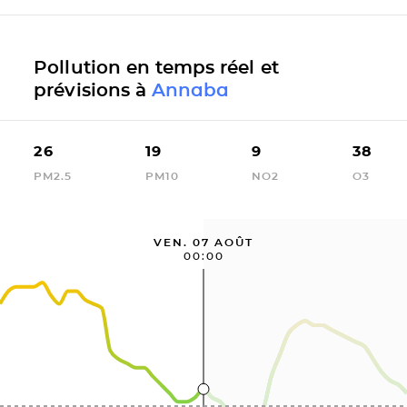
Pollution en temps réel et
prévisions à
Annaba
26
19
9
38
PM2.5
PM10
NO2
O3
VEN. 07 AOÛT
00:00