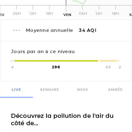
06H
12H
18H
06H
12H
18H
EU
VEN
Moyenne annuelle
34
AQI
Jours par an à ce niveau
4
296
63
2
LIVE
SEMAINE
MOIS
ANNÉE
Découvrez la pollution de l'air du
côté de...