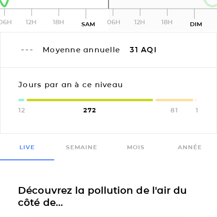
06H
12H
18H
06H
12H
18H
SAM
DIM
Moyenne annuelle
31
AQI
Jours par an à ce niveau
12
272
81
1
LIVE
SEMAINE
MOIS
ANNÉE
Découvrez la pollution de l'air du
côté de...