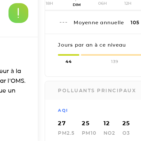
18H
06H
12H
DIM
Moyenne annuelle
105
Jours par an à ce niveau
44
139
eur à la
ar l'OMS.
tue un
POLLUANTS PRINCIPAUX
AQI
27
25
12
25
PM2.5
PM10
NO2
O3