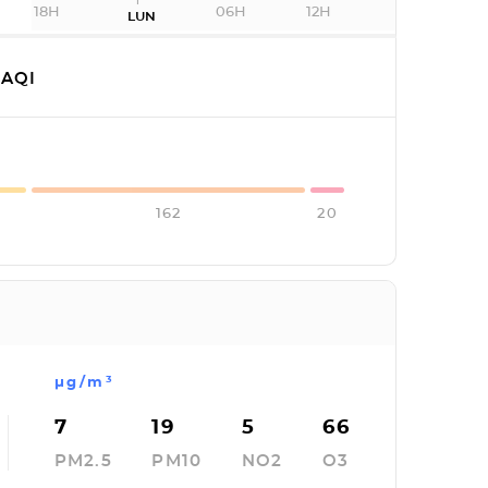
18H
06H
12H
LUN
AQI
162
20
µg/m³
7
19
5
66
PM2.5
PM10
NO2
O3