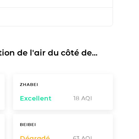
on de l'air du côté de...
ZHABEI
Excellent
18
AQI
BEIBEI
Dégradé
63
AQI