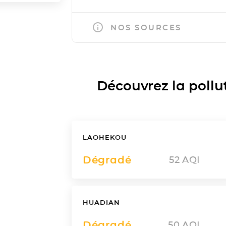
NOS SOURCES
Découvrez la polluti
LAOHEKOU
Dégradé
52
AQI
HUADIAN
Dégradé
50
AQI