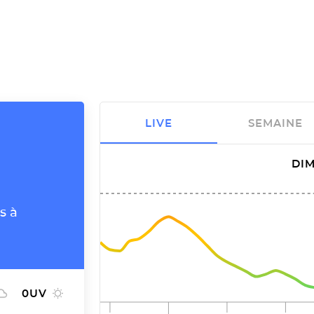
LIVE
SEMAINE
DIM
s à
0
UV