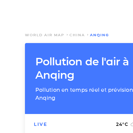
WORLD AIR MAP
CHINA
ANQING
Pollution de l'air à
Anqing
Pollution en temps réel et prévision
Anqing
LIVE
24
°C