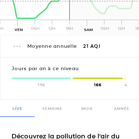
8H
06H
12H
18H
06H
12H
1
VEN
SAM
Moyenne annuelle
21
AQI
Jours par an à ce niveau
196
166
4
LIVE
SEMAINE
MOIS
ANNÉE
Découvrez la pollution de l'air du