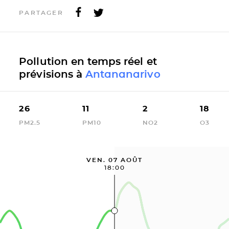
PARTAGER
Pollution en temps réel et
prévisions à
Antananarivo
26
11
2
18
PM2.5
PM10
NO2
O3
VEN. 07 AOÛT
18:00