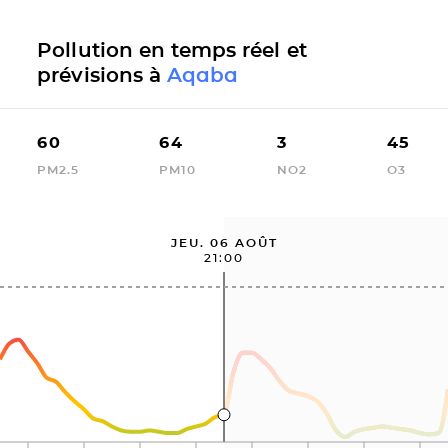
Pollution en temps réel et
prévisions à
Aqaba
60
64
3
45
PM2.5
PM10
NO2
O3
JEU. 06 AOÛT
21:00