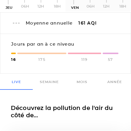
06H
12H
18H
06H
12H
18H
JEU
VEN
Moyenne annuelle
161
AQI
Jours par an à ce niveau
16
175
119
57
LIVE
SEMAINE
MOIS
ANNÉE
Découvrez la pollution de l'air du
côté de...