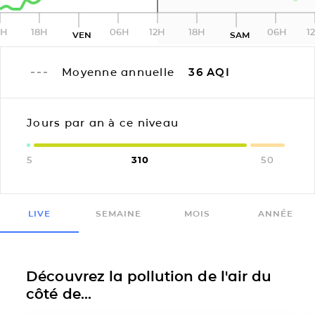
2H
18H
06H
12H
18H
06H
1
VEN
SAM
Moyenne annuelle
36
AQI
Jours par an à ce niveau
5
310
50
LIVE
SEMAINE
MOIS
ANNÉE
Découvrez la pollution de l'air du
côté de...