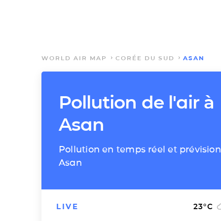
WORLD AIR MAP
CORÉE DU SUD
ASAN
Pollution de l'air à
Asan
Pollution en temps réel et prévision
Asan
LIVE
23
°C