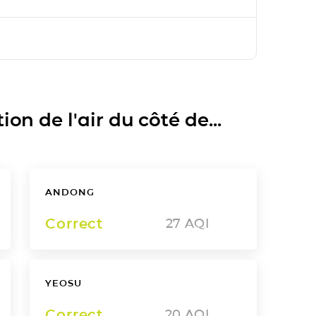
on de l'air du côté de...
ANDONG
Correct
27
AQI
YEOSU
Correct
20
AQI