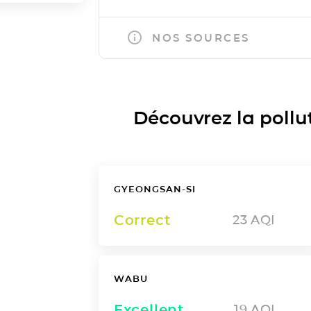
NOS SOURCES
Découvrez la polluti
GYEONGSAN-SI
Correct
23
AQI
WABU
Excellent
19
AQI