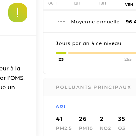
06H
12H
18H
VEN
Moyenne annuelle
96
A
Jours par an à ce niveau
23
255
eur à la
ar l'OMS.
tue un
POLLUANTS PRINCIPAUX
AQI
41
26
2
35
PM2.5
PM10
NO2
O3