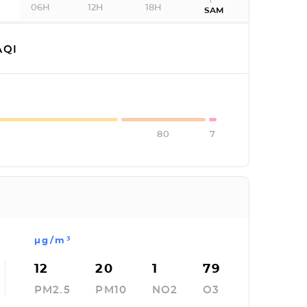
06H
12H
18H
SAM
QI
80
7
µg/m³
12
20
1
79
PM2.5
PM10
NO2
O3