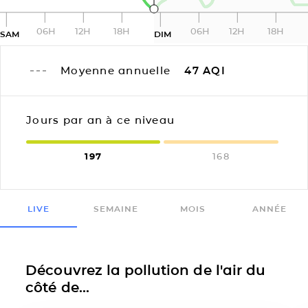
06H
12H
18H
06H
12H
18H
SAM
DIM
Moyenne annuelle
47
AQI
Jours par an à ce niveau
197
168
LIVE
SEMAINE
MOIS
ANNÉE
Découvrez la pollution de l'air du
côté de...