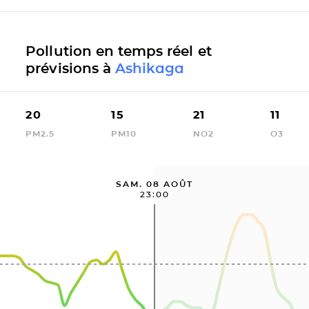
Pollution en temps réel et
prévisions à
Ashikaga
20
15
21
11
PM2.5
PM10
NO2
O3
SAM. 08 AOÛT
23:00