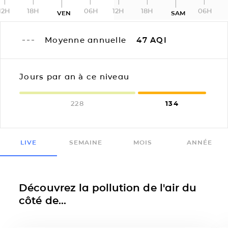
12H
18H
06H
12H
18H
06H
VEN
SAM
Moyenne annuelle
47
AQI
Jours par an à ce niveau
228
134
LIVE
SEMAINE
MOIS
ANNÉE
Découvrez la pollution de l'air du
côté de...