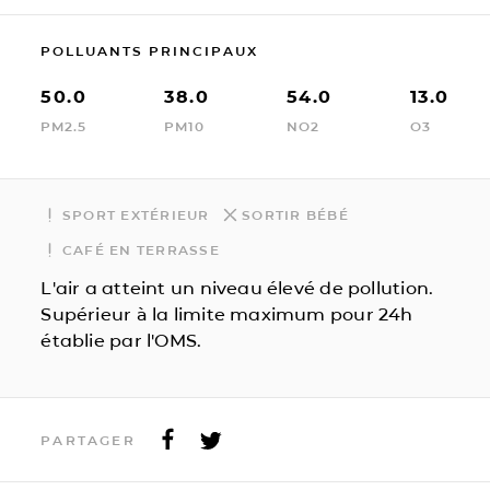
POLLUANTS PRINCIPAUX
50.0
38.0
54.0
13.0
PM2.5
PM10
NO2
O3
SPORT EXTÉRIEUR
SORTIR BÉBÉ
CAFÉ EN TERRASSE
L'air a atteint un niveau élevé de pollution.
Supérieur à la limite maximum pour 24h
établie par l'OMS.
PARTAGER