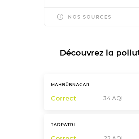
NOS SOURCES
Découvrez la polluti
MAHBŪBNAGAR
Correct
34
AQI
TADPATRI
Correct
22
AQI