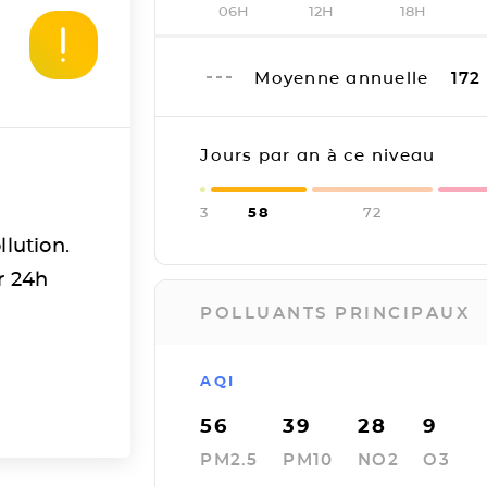
06H
12H
18H
Moyenne annuelle
172
Jours par an à ce niveau
3
58
72
llution.
r 24h
POLLUANTS PRINCIPAUX
AQI
56
39
28
9
PM2.5
PM10
NO2
O3