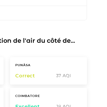
on de l'air du côté de...
PUNĀSA
Correct
37
AQI
COIMBATORE
Excellent
18
AQI