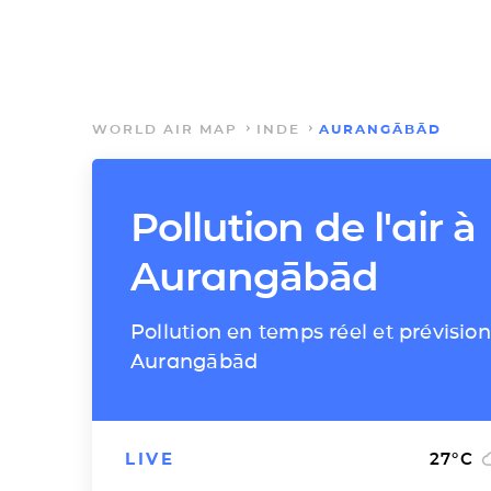
WORLD AIR MAP
INDE
AURANGĀBĀD
Pollution de l'air à
Aurangābād
Pollution en temps réel et prévision
Aurangābād
LIVE
27
°C