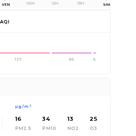
06H
12H
18H
VEN
SAM
AQI
137
86
6
µg/m³
16
34
13
25
PM2.5
PM10
NO2
O3