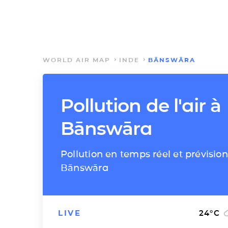
WORLD AIR MAP
INDE
BĀNSWĀRA
Pollution de l'air à
Bānswāra
Pollution en temps réel et prévision
Bānswāra
LIVE
24
°C