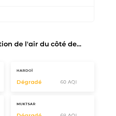
on de l'air du côté de...
HARDOĪ
Dégradé
60
AQI
MUKTSAR
Dégradé
68
AQI