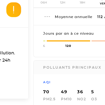
06H
12H
18H
VE
Moyenne annuelle
112
Jours par an à ce niveau
6
120
llution.
r 24h
POLLUANTS PRINCIPAUX
AQI
70
49
36
5
PM2.5
PM10
NO2
O3