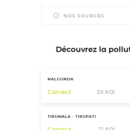
NOS SOURCES
Découvrez la polluti
NALGONDA
Correct
29
AQI
TIRUMALA - TIRUPATI
Correct
21
AQI