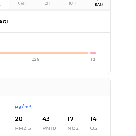
06H
12H
18H
N
SAM
AQI
226
12
µg/m³
20
43
17
14
PM2.5
PM10
NO2
O3