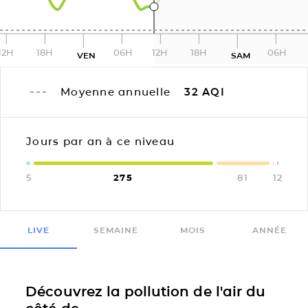
12H
18H
06H
12H
18H
06H
VEN
SAM
Moyenne annuelle
32
AQI
Jours par an à ce niveau
5
275
81
1
2
LIVE
SEMAINE
MOIS
ANNÉE
Découvrez la pollution de l'air du