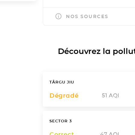
NOS SOURCES
Découvrez la polluti
TÂRGU JIU
Dégradé
51
AQI
SECTOR 3
Correct
47
AQI