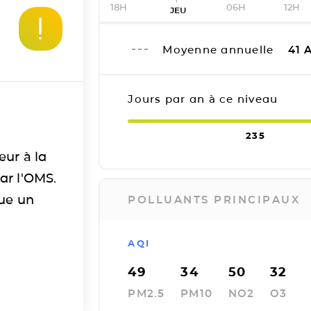
18H
06H
12H
JEU
Moyenne annuelle
41
A
Jours par an à ce niveau
235
eur à la
ar l'OMS.
tue un
POLLUANTS PRINCIPAUX
AQI
49
34
50
32
PM2.5
PM10
NO2
O3