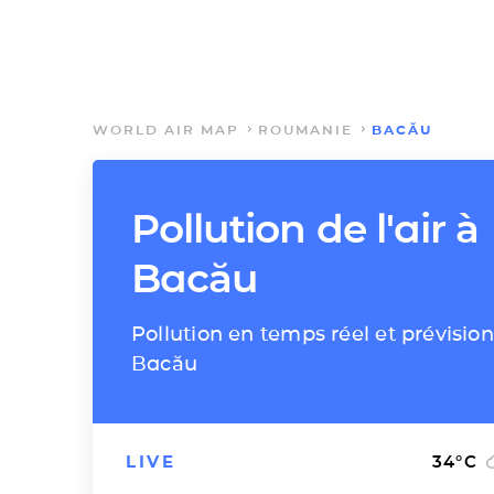
WORLD AIR MAP
ROUMANIE
BACĂU
Pollution de l'air à
Bacău
Pollution en temps réel et prévision
Bacău
LIVE
34
°C