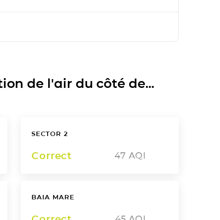
on de l'air du côté de...
SECTOR 2
Correct
47
AQI
BAIA MARE
Correct
45
AQI