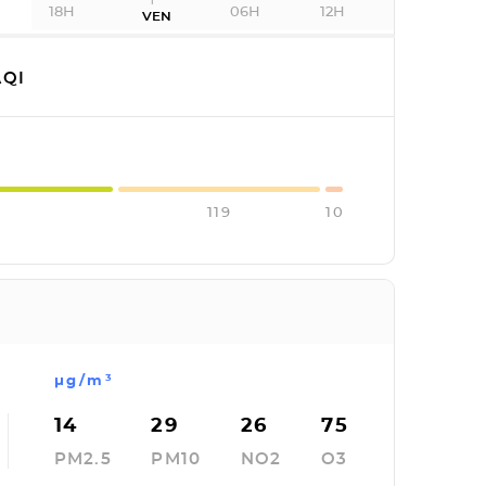
18H
06H
12H
VEN
QI
119
10
µg/m³
14
29
26
75
PM2.5
PM10
NO2
O3