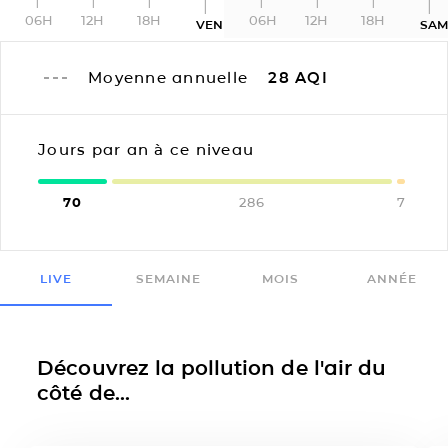
06H
12H
18H
06H
12H
18H
VEN
SA
Moyenne annuelle
28
AQI
Jours par an à ce niveau
70
286
7
LIVE
SEMAINE
MOIS
ANNÉE
Découvrez la pollution de l'air du
côté de...