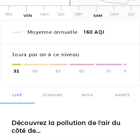
18H
06H
12H
18H
06H
12H
VEN
SAM
Moyenne annuelle
160
AQI
Jours par an à ce niveau
32
85
65
85
91
9
LIVE
SEMAINE
MOIS
ANNÉE
Découvrez la pollution de l'air du
côté de...