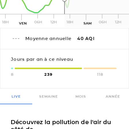
18H
06H
12H
18H
06H
12H
VEN
SAM
Moyenne annuelle
40
AQI
Jours par an à ce niveau
8
239
118
LIVE
SEMAINE
MOIS
ANNÉE
Découvrez la pollution de l'air du