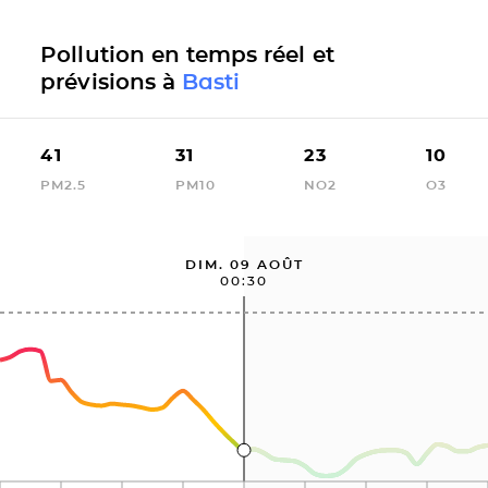
Pollution en temps réel et
prévisions à
Basti
41
31
23
10
PM2.5
PM10
NO2
O3
DIM. 09 AOÛT
00:30