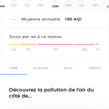
06H
12H
18H
06H
12H
18H
SAM
DIM
L
Moyenne annuelle
180
AQI
Jours par an à ce niveau
44
70
157
88
10
LIVE
SEMAINE
MOIS
ANNÉE
Découvrez la pollution de l'air du
côté de...