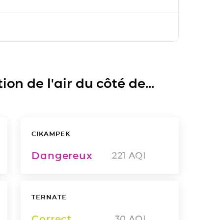
on de l'air du côté de...
CIKAMPEK
Dangereux
221
AQI
TERNATE
Correct
30
AQI