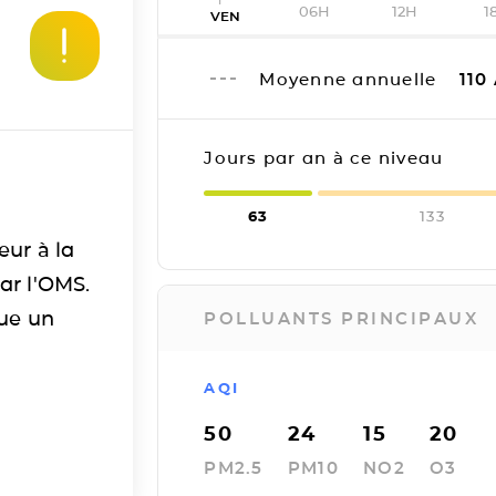
06H
12H
1
VEN
Moyenne annuelle
110
Jours par an à ce niveau
63
133
eur à la
ar l'OMS.
tue un
POLLUANTS PRINCIPAUX
AQI
50
24
15
20
PM2.5
PM10
NO2
O3