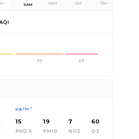
8H
06H
12H
18H
SAM
AQI
99
69
µg/m³
15
19
7
60
PM2.5
PM10
NO2
O3