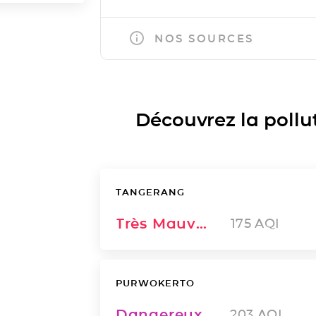
NOS SOURCES
Découvrez la polluti
TANGERANG
Très Mauvais
175
AQI
PURWOKERTO
Dangereux
203
AQI