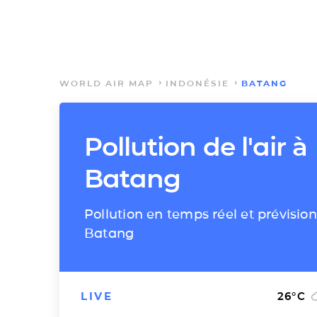
WORLD AIR MAP
INDONÉSIE
BATANG
Pollution de l'air à
Batang
Pollution en temps réel et prévision
Batang
LIVE
26
°C