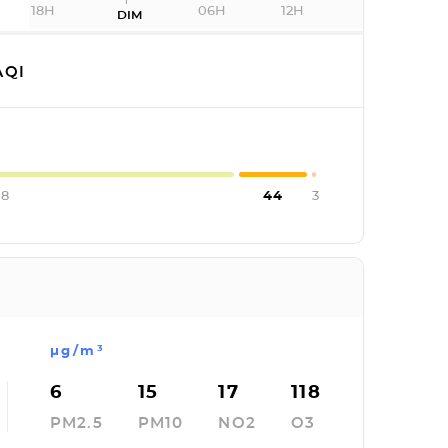
18H
06H
12H
DIM
QI
08
44
3
µg/m³
6
15
17
118
PM2.5
PM10
NO2
O3