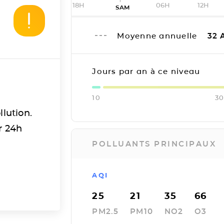
18H
06H
12H
SAM
Moyenne annuelle
32
A
Jours par an à ce niveau
10
3
llution.
r 24h
POLLUANTS PRINCIPAUX
AQI
25
21
35
66
PM2.5
PM10
NO2
O3