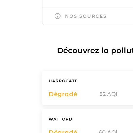
NOS SOURCES
Découvrez la polluti
HARROGATE
Dégradé
52
AQI
WATFORD
Dégradé
60
AQI