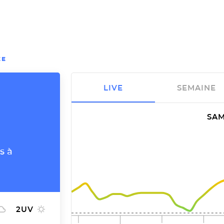
EE
LIVE
SEMAINE
SAM
s à
2
UV