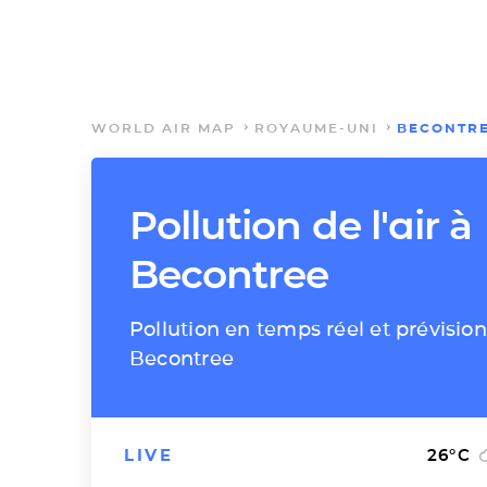
WORLD AIR MAP
ROYAUME-UNI
BECONTR
Pollution de l'air à
Becontree
Pollution en temps réel et prévision
Becontree
LIVE
26
°C