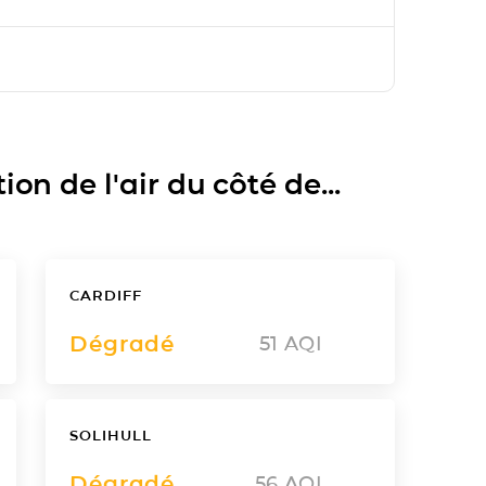
on de l'air du côté de...
CARDIFF
Dégradé
51
AQI
SOLIHULL
Dégradé
56
AQI