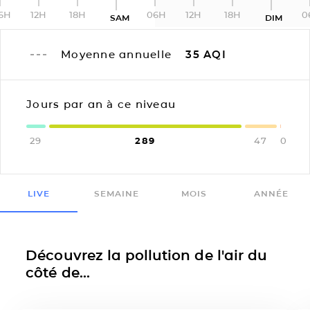
6H
12H
18H
06H
12H
18H
0
SAM
DIM
Moyenne annuelle
35
AQI
Jours par an à ce niveau
29
289
47
0
LIVE
SEMAINE
MOIS
ANNÉE
Découvrez la pollution de l'air du
côté de...