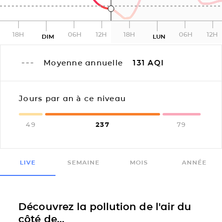
18H
06H
12H
18H
06H
12H
DIM
LUN
Moyenne annuelle
131
AQI
Jours par an à ce niveau
49
237
79
LIVE
SEMAINE
MOIS
ANNÉE
Découvrez la pollution de l'air du
côté de...