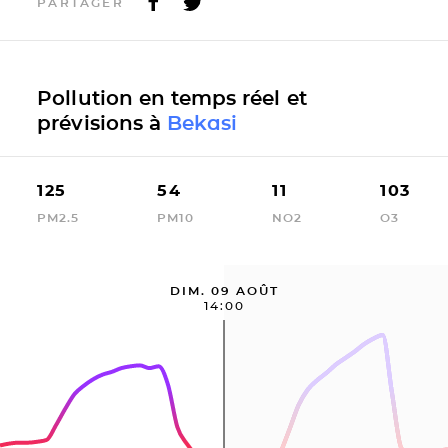
PARTAGER
Pollution en temps réel et
prévisions à
Bekasi
125
54
11
103
PM2.5
PM10
NO2
O3
DIM. 09 AOÛT
14:00