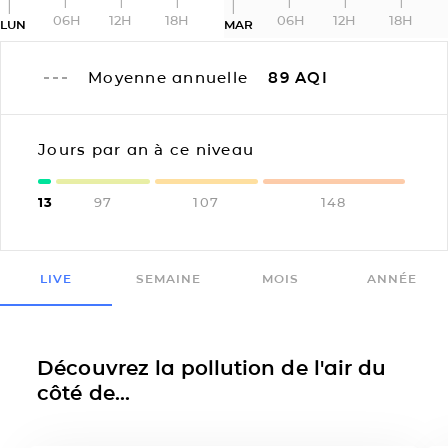
06H
12H
18H
06H
12H
18H
LUN
MAR
Moyenne annuelle
89
AQI
Jours par an à ce niveau
13
97
107
148
LIVE
SEMAINE
MOIS
ANNÉE
Découvrez la pollution de l'air du
côté de...