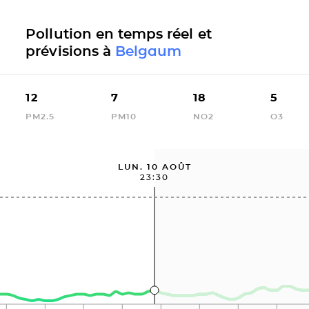
Pollution en temps réel et
prévisions à
Belgaum
12
7
18
5
PM2.5
PM10
NO2
O3
LUN. 10 AOÛT
23:30