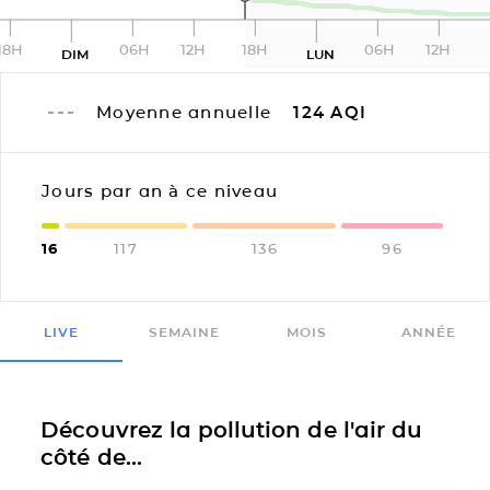
18H
06H
12H
18H
06H
12H
DIM
LUN
Moyenne annuelle
124
AQI
Jours par an à ce niveau
16
117
136
96
LIVE
SEMAINE
MOIS
ANNÉE
Découvrez la pollution de l'air du
côté de...