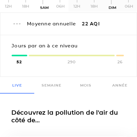
12H
18H
06H
12H
18H
06H
SAM
DIM
Moyenne annuelle
22
AQI
Jours par an à ce niveau
52
290
26
LIVE
SEMAINE
MOIS
ANNÉE
Découvrez la pollution de l'air du
côté de...