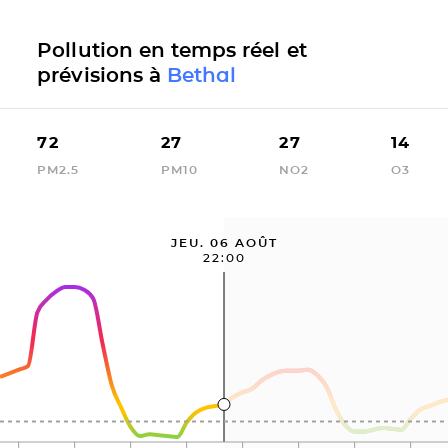
Pollution en temps réel et
prévisions à
Bethal
72
27
27
14
PM2.5
PM10
NO2
O3
JEU. 06 AOÛT
22:00