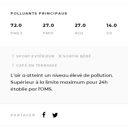
POLLUANTS PRINCIPAUX
72.0
27.0
27.0
14.0
PM2.5
PM10
NO2
O3
SPORT EXTÉRIEUR
SORTIR BÉBÉ
CAFÉ EN TERRASSE
L'air a atteint un niveau élevé de pollution.
Supérieur à la limite maximum pour 24h
établie par l'OMS.
PARTAGER