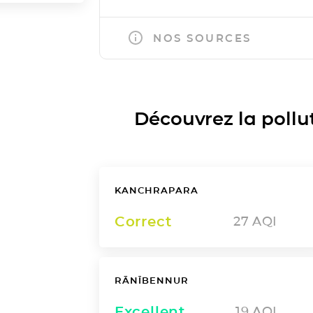
NOS SOURCES
Découvrez la polluti
KANCHRAPARA
Correct
27
AQI
RĀNĪBENNUR
Excellent
19
AQI