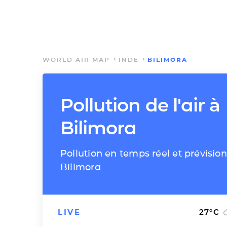
WORLD AIR MAP
INDE
BILIMORA
Pollution de l'air à
Bilimora
Pollution en temps réel et prévision
Bilimora
LIVE
27
°C