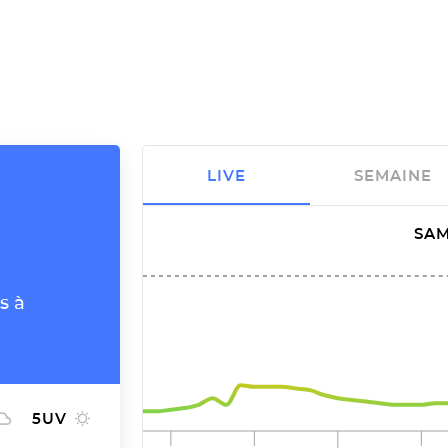
LIVE
SEMAINE
SAM
s à
5
UV