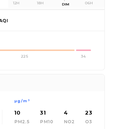
12H
18H
06H
DIM
AQI
225
34
µg/m³
10
31
4
23
PM2.5
PM10
NO2
O3