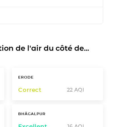
on de l'air du côté de...
ERODE
Correct
22
AQI
BHĀGALPUR
Excellent
16
AQI