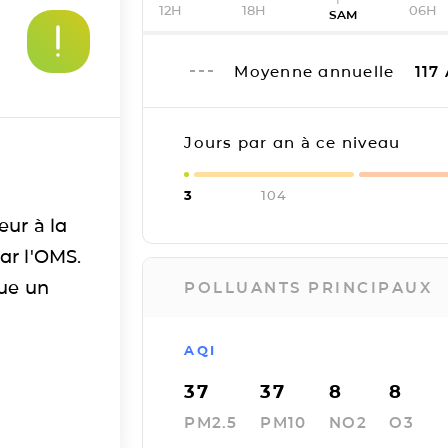
12H
18H
06H
SAM
Moyenne annuelle
117
Jours par an à ce niveau
3
104
eur à la
ar l'OMS.
tue un
POLLUANTS PRINCIPAUX
AQI
37
37
8
8
PM2.5
PM10
NO2
O3