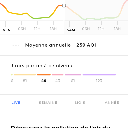
06H
12H
18H
06H
12H
18H
VEN
SAM
Moyenne annuelle
259
AQI
Jours par an à ce niveau
6
81
49
43
61
123
LIVE
SEMAINE
MOIS
ANNÉE
Découvrez la pollution de l'air du