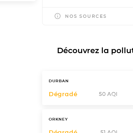
NOS SOURCES
Découvrez la polluti
DURBAN
Dégradé
50
AQI
ORKNEY
Dégradé
51
AQI