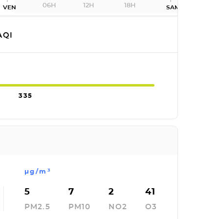
06H
12H
18H
VEN
SAM
AQI
335
µg/m³
5
7
2
41
PM2.5
PM10
NO2
O3