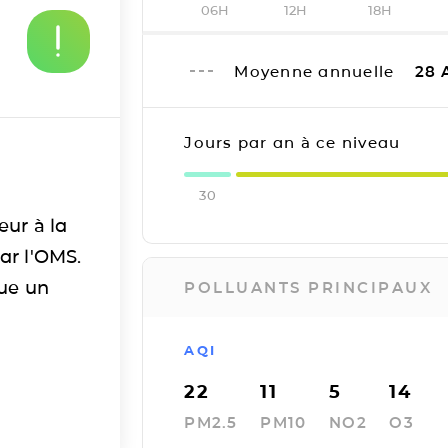
06H
12H
18H
Moyenne annuelle
28
Jours par an à ce niveau
30
eur à la
ar l'OMS.
tue un
POLLUANTS PRINCIPAUX
AQI
22
11
5
14
PM2.5
PM10
NO2
O3