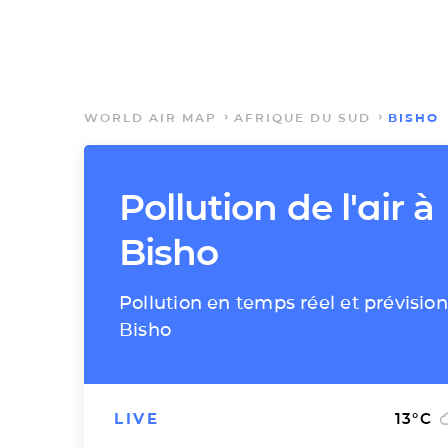
WORLD AIR MAP
AFRIQUE DU SUD
BISHO
Pollution de l'air à
Bisho
Pollution en temps réel et prévision
Bisho
LIVE
13
°C