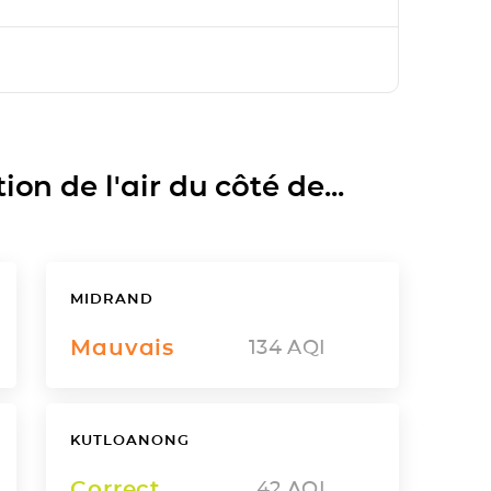
on de l'air du côté de...
MIDRAND
Mauvais
134
AQI
KUTLOANONG
Correct
42
AQI