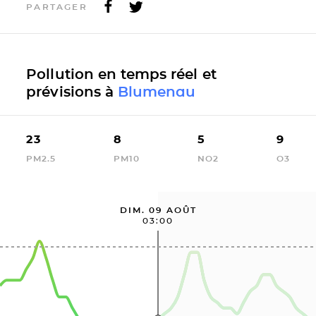
PARTAGER
Pollution en temps réel et
prévisions à
Blumenau
23
8
5
9
PM2.5
PM10
NO2
O3
DIM. 09 AOÛT
03:00