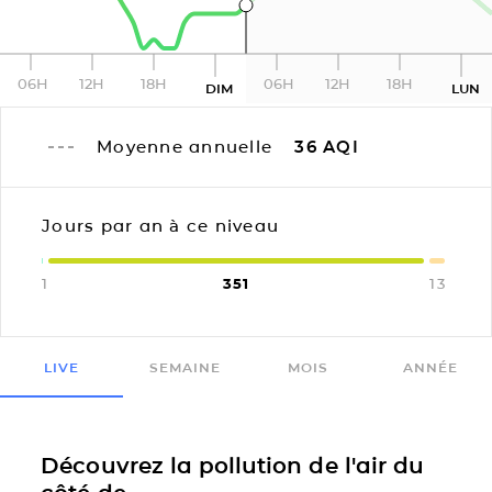
06H
12H
18H
06H
12H
18H
DIM
LUN
Moyenne annuelle
36
AQI
Jours par an à ce niveau
1
351
13
LIVE
SEMAINE
MOIS
ANNÉE
Découvrez la pollution de l'air du