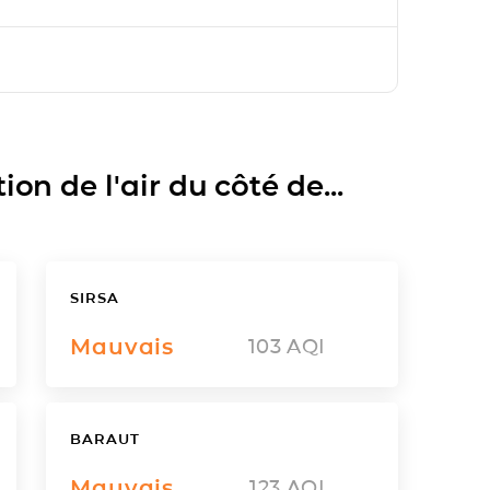
on de l'air du côté de...
SIRSA
Mauvais
103
AQI
BARAUT
Mauvais
123
AQI