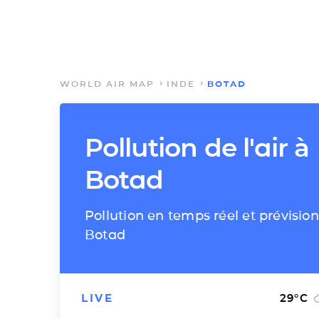
WORLD AIR MAP
INDE
BOTAD
Pollution de l'air à
Botad
Pollution en temps réel et prévision
Botad
LIVE
29
°C