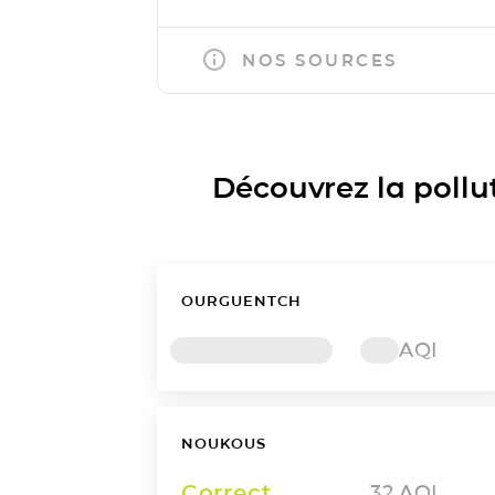
NOS SOURCES
Découvrez la polluti
OURGUENTCH
AQI
NOUKOUS
Correct
32
AQI