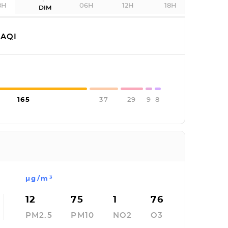
8H
06H
12H
18H
DIM
AQI
165
37
29
9
8
µg/m³
12
75
1
76
PM2.5
PM10
NO2
O3