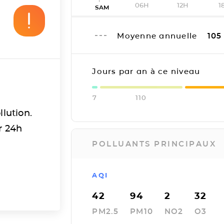
06H
12H
1
SAM
Moyenne annuelle
105
Jours par an à ce niveau
7
110
llution.
r 24h
POLLUANTS PRINCIPAUX
AQI
42
94
2
32
PM2.5
PM10
NO2
O3