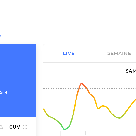
A
LIVE
SEMAINE
SAM
s à
0
UV