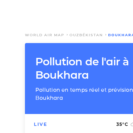
WORLD AIR MAP
OUZBÉKISTAN
BOUKHAR
Pollution de l'air à
Boukhara
Pollution en temps réel et prévision
Boukhara
LIVE
35
°C