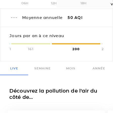
06H
12H
18H
V
Moyenne annuelle
50
AQI
Jours par an à ce niveau
1
161
200
2
LIVE
SEMAINE
MOIS
ANNÉE
Découvrez la pollution de l'air du
côté de...