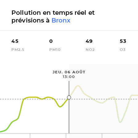
Pollution en temps réel et
prévisions à
Bronx
45
0
49
53
PM2.5
PM10
NO2
O3
JEU. 06 AOÛT
13:00