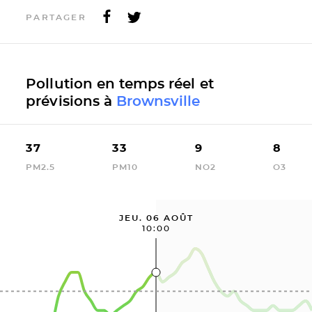
PARTAGER
Pollution en temps réel et
prévisions à
Brownsville
37
33
9
8
PM2.5
PM10
NO2
O3
JEU. 06 AOÛT
10:00