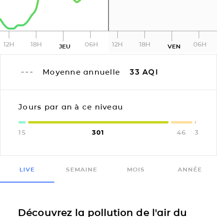
12H
18H
06H
12H
18H
06H
JEU
VEN
Moyenne annuelle
33
AQI
Jours par an à ce niveau
15
301
46
3
LIVE
SEMAINE
MOIS
ANNÉE
Découvrez la pollution de l'air du