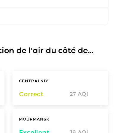
on de l'air du côté de...
CENTRALNIY
Correct
27
AQI
MOURMANSK
Excellent
18
AQI