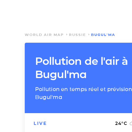
WORLD AIR MAP
RUSSIE
BUGUL'MA
Pollution de l'air à
Bugul'ma
Pollution en temps réel et prévision
Bugul'ma
LIVE
24
°C