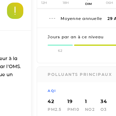
12H
18H
06H
DIM
Moyenne annuelle
29
A
Jours par an à ce niveau
62
eur à la
ar l'OMS.
tue un
POLLUANTS PRINCIPAUX
AQI
42
19
1
34
PM2.5
PM10
NO2
O3