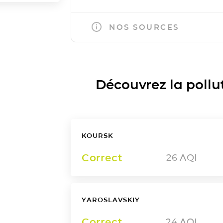
NOS SOURCES
Découvrez la polluti
KOURSK
Correct
26
AQI
YAROSLAVSKIY
Correct
24
AQI