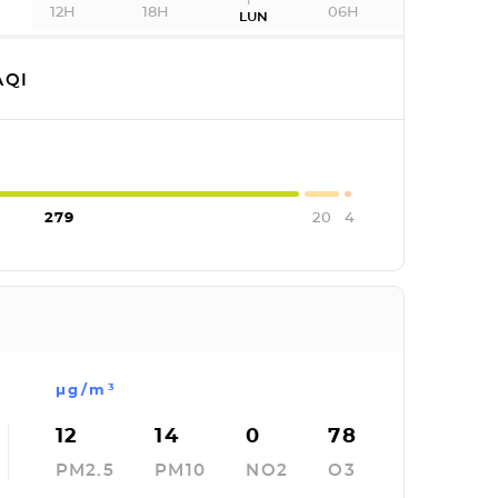
12H
18H
06H
LUN
QI
279
20
4
µg/m³
12
14
0
78
PM2.5
PM10
NO2
O3