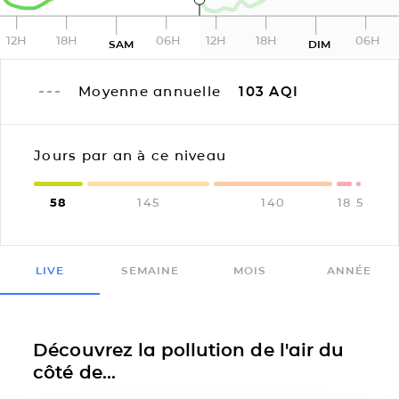
12H
18H
06H
12H
18H
06H
SAM
DIM
Moyenne annuelle
103
AQI
Jours par an à ce niveau
58
145
140
18
5
LIVE
SEMAINE
MOIS
ANNÉE
Découvrez la pollution de l'air du
côté de...