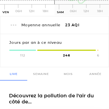
06H
12H
18H
06H
12H
18H
VEN
SAM
Moyenne annuelle
23
AQI
Jours par an à ce niveau
112
246
6
LIVE
SEMAINE
MOIS
ANNÉE
Découvrez la pollution de l'air du
côté de...