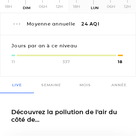
18H
06H
12H
18H
06H
12H
DIM
LUN
Moyenne annuelle
24
AQI
Jours par an à ce niveau
11
337
18
LIVE
SEMAINE
MOIS
ANNÉE
Découvrez la pollution de l'air du
côté de...